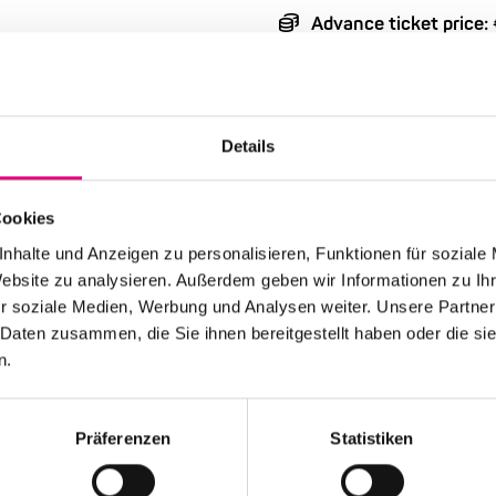
Advance ticket price
Box office: €42
/ €37
Nationality: USA
Details
BASF Feierabendhaus
and Chamber Music Ha
Cookies
Event Series: Charles
nhalte und Anzeigen zu personalisieren, Funktionen für soziale
Website zu analysieren. Außerdem geben wir Informationen zu I
r soziale Medien, Werbung und Analysen weiter. Unsere Partner
 Daten zusammen, die Sie ihnen bereitgestellt haben oder die s
n.
Stay up to date!
Präferenzen
Statistiken
 the festival.
Receive the latest news regularl