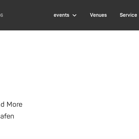
events
Venues
Service
26
and More
hafen