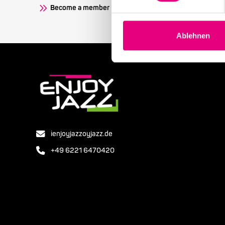
Become a member
Ablehnen
ienjoyjazzoyjazz.de
+49 6221 6470420