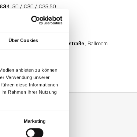
: €34
.50 / €30 / €25.50
 / €32
Über Cookies
 Ludwigshafen:
47
Leuschnerstraße
, Ballroom
ll, Ludwigshafen
Lloyd
 Medien anbieten zu können
hrer Verwendung unserer
 führen diese Informationen
ie im Rahmen Ihrer Nutzung
Marketing
y with our Enjoy Jazz.