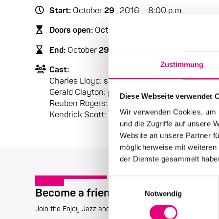
Start:
October
29
, 2016 – 8:00 p.m.
Doors open:
October
29
, 2016 – 7:00 p.m.
End:
October
29
, 2016 - 10:00 p.m.
Zustimmung
Cast:
Charles Lloyd: sax, fl, tr
Gerald Clayton: p
Diese Webseite verwendet 
Reuben Rogers: b
Wir verwenden Cookies, um I
Kendrick Scott: dr
und die Zugriffe auf unsere 
Website an unsere Partner fü
möglicherweise mit weiteren
der Dienste gesammelt habe
Einwilligungsauswahl
Become a friend!
Notwendig
Join the Enjoy Jazz and receive exclusive information about