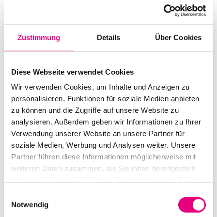
Start:
november
7
, 2022 – 8:00 p.m.
Doors open:
november
7
, 2022 – 7:00 p.m.
Zustimmung
Details
Über Cookies
End:
november
7
, 2022 – 9:30 p.m.
Cast:
Diese Webseite verwendet Cookies
Chilly Gonzales: piano, vocals
Wir verwenden Cookies, um Inhalte und Anzeigen zu
Anne Müller: cello
personalisieren, Funktionen für soziale Medien anbieten
Yannick Hiwat: violin
zu können und die Zugriffe auf unsere Website zu
Taylor Savy: keyboard
analysieren. Außerdem geben wir Informationen zu Ihrer
Verwendung unserer Website an unsere Partner für
Advance ticket price: €25
soziale Medien, Werbung und Analysen weiter. Unsere
Partner führen diese Informationen möglicherweise mit
Nationality: Canada
/ Germany / New Zealand
weiteren Daten zusammen, die Sie ihnen bereitgestellt
BASF Feierabendhaus Ludwigshafen:
47
haben oder die sie im Rahmen Ihrer Nutzung der Dienste
Leuschnerstraße
, Ballroom and Chamber Music
gesammelt haben.
Einwilligungsauswahl
Hall, Ludwigshafen
Notwendig