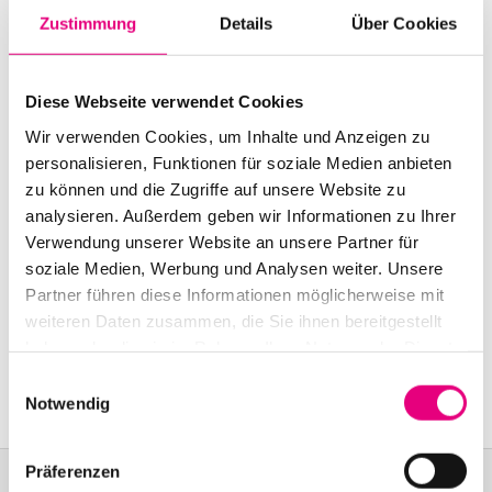
Start:
november
7
, 2001 – 8:00 p.m.
Zustimmung
Details
Über Cookies
Doors open:
november
7
, 2001 – 7:00 p.m.
Diese Webseite verwendet Cookies
End:
november
7
, 2001 – 10:00 p.m.
Wir verwenden Cookies, um Inhalte und Anzeigen zu
Cast:
personalisieren, Funktionen für soziale Medien anbieten
Jens Thomas: piano, vocals
zu können und die Zugriffe auf unsere Website zu
analysieren. Außerdem geben wir Informationen zu Ihrer
Nationality: Germany
, Germany
Verwendung unserer Website an unsere Partner für
soziale Medien, Werbung und Analysen weiter. Unsere
Karlstorbahnhof Cultural Center, Heidelberg:
1
Am
Partner führen diese Informationen möglicherweise mit
Karlstor, Heidelberg
weiteren Daten zusammen, die Sie ihnen bereitgestellt
Event Series: Christof
Lauer & Jens Thomas
haben oder die sie im Rahmen Ihrer Nutzung der Dienste
Perform the Music of Sting
gesammelt haben.
Einwilligungsauswahl
Notwendig
Präferenzen