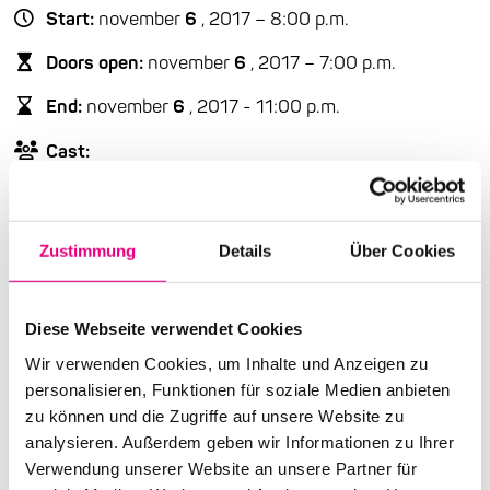
Start:
november
6
, 2017 – 8:00 p.m.
Doors open:
november
6
, 2017 – 7:00 p.m.
End:
november
6
, 2017 - 11:00 p.m.
Cast:
Christoph Irniger: ts
Stefan Aeby: p
Dave Gisler: g
Raffaele Bossard: b
Zustimmung
Details
Über Cookies
Michi Stulz: dr
Diese Webseite verwendet Cookies
Advance ticket price: €17
Wir verwenden Cookies, um Inhalte und Anzeigen zu
Box office: €21
personalisieren, Funktionen für soziale Medien anbieten
zu können und die Zugriffe auf unsere Website zu
Nationality: Switzerland
analysieren. Außerdem geben wir Informationen zu Ihrer
Karlstorbahnhof Cultural Center, Heidelberg:
1
Am
Verwendung unserer Website an unsere Partner für