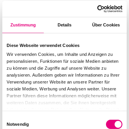
Start:
October
19
, 2014 – 8:00 p.m.
Doors open:
October
19
, 2014 – 7:00 p.m.
Zustimmung
Details
Über Cookies
End:
October
19
, 2014 – 10:30 p.m.
Cast:
Diese Webseite verwendet Cookies
Thomas Ebermann: Author
Kristof Schreuf: g
Wir verwenden Cookies, um Inhalte und Anzeigen zu
Andreas Spechtl: voc
personalisieren, Funktionen für soziale Medien anbieten
Robert Stadlober: voc
zu können und die Zugriffe auf unsere Website zu
analysieren. Außerdem geben wir Informationen zu Ihrer
Advance ticket price: €21
Verwendung unserer Website an unsere Partner für
soziale Medien, Werbung und Analysen weiter. Unsere
Box office: €25
Partner führen diese Informationen möglicherweise mit
weiteren Daten zusammen, die Sie ihnen bereitgestellt
Nationality: Germany
/ Austria
haben oder die sie im Rahmen Ihrer Nutzung der Dienste
Karlstorbahnhof Cultural Center, Heidelberg:
1
Am
gesammelt haben.
Einwilligungsauswahl
Karlstor, Heidelberg
Notwendig