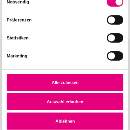
Old Fire Station Mannheim: Brückenstraße
2,
Notwendig
Mannheim
Event Series: Ditzner
, Lömsch feat. Jo Bartmes
Präferenzen
Statistiken
Marketing
Become a friend!
Join the Enjoy Jazz and receive exclusive information about the
festival.
Alle zulassen
Become a member
Auswahl erlauben
Stay up to date!
Ablehnen