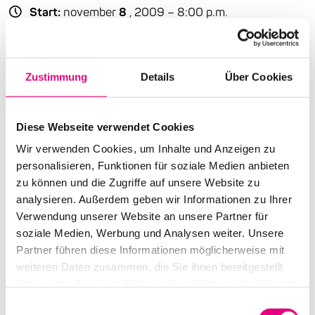
Start:
november
8
, 2009 – 8:00 p.m.
Doors open:
november
8
, 2009 – 7:00 p.m.
End:
november
8
, 2009 – 10:30 p.m.
Zustimmung
Details
Über Cookies
Cast:
Jo Bartmes: p, org, synth, voc
Diese Webseite verwendet Cookies
Uli Rösner: tb
Daniel Stelter: g
Wir verwenden Cookies, um Inhalte und Anzeigen zu
Sebastian Merk: dr | Lömsch Lehmann: sax
personalisieren, Funktionen für soziale Medien anbieten
Matthias TC Debus: b
zu können und die Zugriffe auf unsere Website zu
Erwin Ditzner: dr | Erwin Ditzner: dr, perc
analysieren. Außerdem geben wir Informationen zu Ihrer
Verwendung unserer Website an unsere Partner für
Advance ticket price: €12
soziale Medien, Werbung und Analysen weiter. Unsere
Partner führen diese Informationen möglicherweise mit
Box office: €15
weiteren Daten zusammen, die Sie ihnen bereitgestellt
haben oder die sie im Rahmen Ihrer Nutzung der Dienste
Nationality: Germany
, Germany, Germany
gesammelt haben.
Einwilligungsauswahl