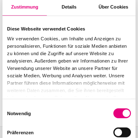
Start:
november
16
, 2002 – 9:00 p.m.
Zustimmung
Details
Über Cookies
Doors open:
november
16
, 2002 – 8:00 p.m.
Diese Webseite verwendet Cookies
End:
november
16
, 2002 – 11:00 p.m.
Wir verwenden Cookies, um Inhalte und Anzeigen zu
Cast:
personalisieren, Funktionen für soziale Medien anbieten
Earl Zinger: vocals
zu können und die Zugriffe auf unsere Website zu
Charlie Dark: programming
analysieren. Außerdem geben wir Informationen zu Ihrer
Verwendung unserer Website an unsere Partner für
Nationality: England
soziale Medien, Werbung und Analysen weiter. Unsere
Partner führen diese Informationen möglicherweise mit
Old Fire Station Mannheim: Brückenstraße
2,
weiteren Daten zusammen, die Sie ihnen bereitgestellt
Mannheim
haben oder die sie im Rahmen Ihrer Nutzung der Dienste
Event Series: Earl
Zinger Live
gesammelt haben.
Einwilligungsauswahl
Notwendig
Präferenzen