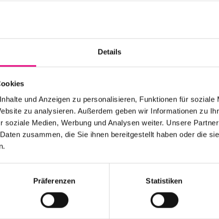
Advance ticket price
Details
Luther Church, Heidel
Cookies
Event Series: LOCKE
nhalte und Anzeigen zu personalisieren, Funktionen für soziale
Website zu analysieren. Außerdem geben wir Informationen zu I
r soziale Medien, Werbung und Analysen weiter. Unsere Partner
 Daten zusammen, die Sie ihnen bereitgestellt haben oder die s
n.
Stay up to date!
Präferenzen
Statistiken
 the festival.
Receive the latest news regularl
Subscribe to our newsletter