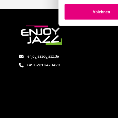
Ablehnen
ienjoyjazzoyjazz.de
+49 6221 6470420