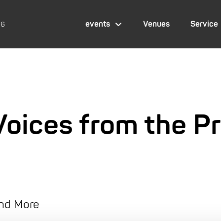
events
Venues
Service
26
ices from the Pr
and More