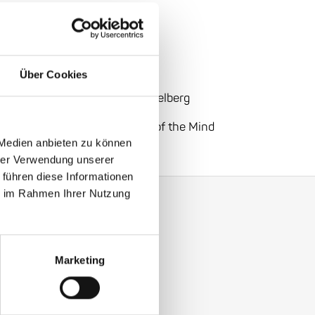
: €24
.00
Über Cookies
berg:
5
Vangerowstraße
, Heidelberg
D
UP – Voices from the Prison of the Mind
 Medien anbieten zu können
hrer Verwendung unserer
 führen diese Informationen
ie im Rahmen Ihrer Nutzung
Marketing
y with our Enjoy Jazz.