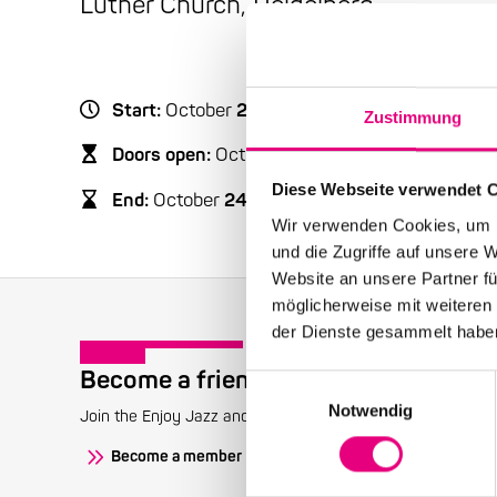
Luther Church, Heidelberg
Start:
October
24
, 2020 – 8:00 p.m.
Zustimmung
Doors open:
October
24
, 2020 – 7:00 p.m.
Diese Webseite verwendet 
End:
October
24
, 2020 - 10:00 p.m.
Wir verwenden Cookies, um I
und die Zugriffe auf unsere 
Website an unsere Partner fü
möglicherweise mit weiteren
der Dienste gesammelt habe
Become a friend!
Einwilligungsauswahl
Notwendig
Join the Enjoy Jazz and receive exclusive information about
Become a member