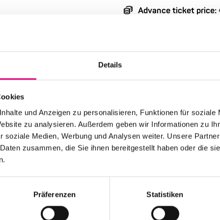
Advance ticket price:
Box office: €26
Nationality: USA
Details
Old Fire Station Man
Event Series: Electric
Cookies
nhalte und Anzeigen zu personalisieren, Funktionen für soziale
Website zu analysieren. Außerdem geben wir Informationen zu I
r soziale Medien, Werbung und Analysen weiter. Unsere Partner
 Daten zusammen, die Sie ihnen bereitgestellt haben oder die s
n.
Stay up to date!
Präferenzen
Statistiken
 the festival.
Receive the latest news regularl