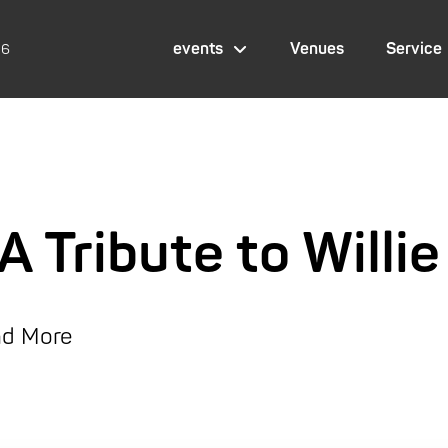
events
Venues
Service
26
 A Tribute to Willi
and More