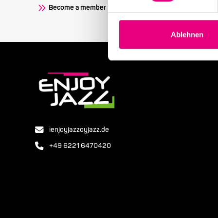
Become a member
Ablehnen
ienjoyjazzoyjazz.de
+49 6221 6470420