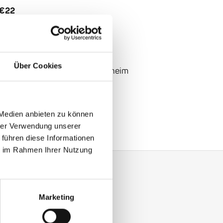
 €22
Über Cookies
nheim: Brückenstraße
2, Mannheim
Willie: A Tribute to Willie Dixon
 Medien anbieten zu können
hrer Verwendung unserer
 führen diese Informationen
ie im Rahmen Ihrer Nutzung
Marketing
y with our Enjoy Jazz.