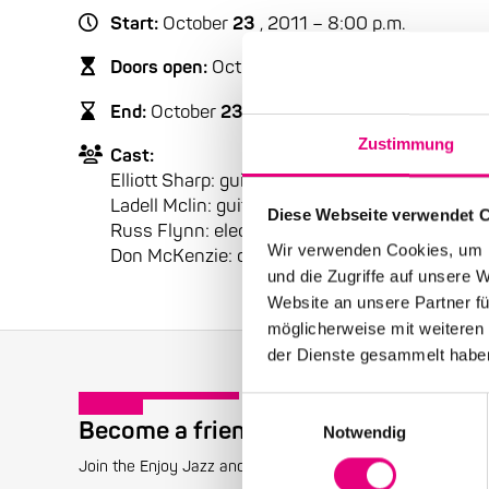
Start:
October
23
, 2011 – 8:00 p.m.
Doors open:
October
23
, 2011 – 7:00 p.m.
End:
October
23
, 2011 – 10:30 p.m.
Zustimmung
Cast:
Elliott Sharp: guitar, lap steel
Ladell Mclin: guitar, vocals
Diese Webseite verwendet 
Russ Flynn: electric bass
Wir verwenden Cookies, um I
Don McKenzie: drums
und die Zugriffe auf unsere 
Website an unsere Partner fü
möglicherweise mit weiteren
der Dienste gesammelt habe
Einwilligungsauswahl
Become a friend!
Notwendig
Join the Enjoy Jazz and receive exclusive information about