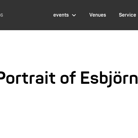
events
Venues
Service
26
 Portrait of Esbjö