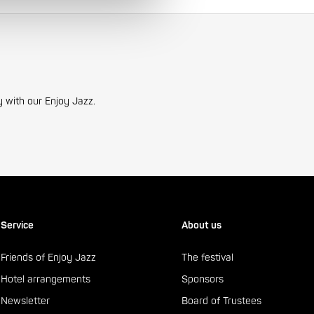
y with our Enjoy Jazz.
Service
About us
Friends of Enjoy Jazz
The festival
Hotel arrangements
Sponsors
Newsletter
Board of Trustees