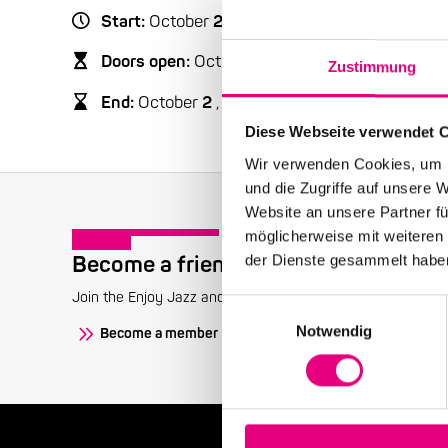
Start:
October
2
, 2019 – 8:00 p.m.
Doors open:
October
2
, 2019 – 8:00 p.m.
Zustimmung
End:
October
2
, 2019 – 8:00 p.m.
Diese Webseite verwendet 
Wir verwenden Cookies, um I
und die Zugriffe auf unsere 
Website an unsere Partner fü
möglicherweise mit weiteren
Become a friend!
der Dienste gesammelt habe
Join the Enjoy Jazz and receive exclusive information about
Einwilligungsauswahl
Notwendig
Become a member