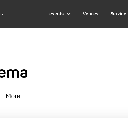
events
Venues
Service
26
nema
nd More