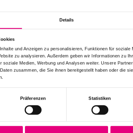
Untitled 2: ,
Event Series:
Enjoy J
Details
Cookies
nhalte und Anzeigen zu personalisieren, Funktionen für soziale
Website zu analysieren. Außerdem geben wir Informationen zu I
r soziale Medien, Werbung und Analysen weiter. Unsere Partner
 Daten zusammen, die Sie ihnen bereitgestellt haben oder die s
Stay up to date!
n.
 the festival.
Receive the latest news regularl
Präferenzen
Statistiken
Subscribe to our newsletter