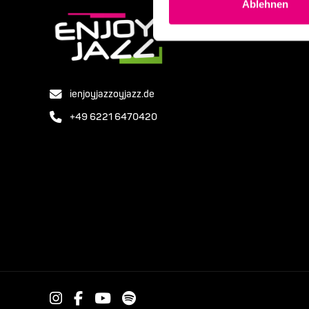
Ablehnen
ienjoyjazzoyjazz.de
+49 6221 6470420