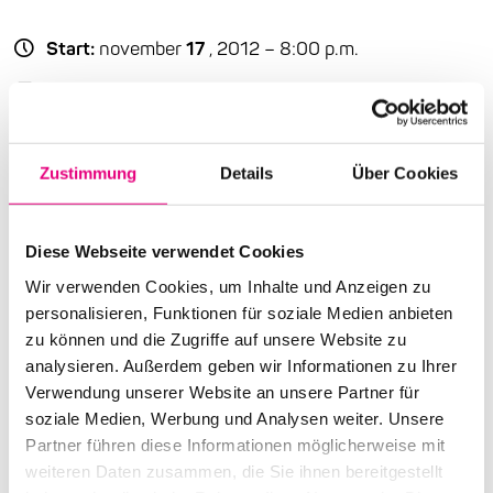
Start:
november
17
, 2012 – 8:00 p.m.
Doors open:
november
17
, 2012 – 8:00 p.m.
End:
november
17
, 2012 - 10:30 p.m.
Zustimmung
Details
Über Cookies
Cast:
Dominique Dumais: Choreography
Thomas Siffling: Music
Diese Webseite verwendet Cookies
Tatyana van Walsum: Costumes
Wir verwenden Cookies, um Inhalte und Anzeigen zu
Thomas Siffling: tp, flh
personalisieren, Funktionen für soziale Medien anbieten
Lömsch Lehmann: ts, cl
zu können und die Zugriffe auf unsere Website zu
Martin Lejeune: g
analysieren. Außerdem geben wir Informationen zu Ihrer
Judith Goldbach: b
Verwendung unserer Website an unsere Partner für
Erwin Ditzner: dr
soziale Medien, Werbung und Analysen weiter. Unsere
Partner führen diese Informationen möglicherweise mit
Advance ticket prices: €44
/ €36 / €27 / €18 /
weiteren Daten zusammen, die Sie ihnen bereitgestellt