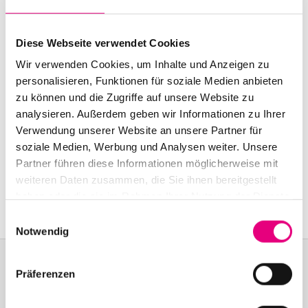
Start:
november
9
, 2002 – 8:30 p.m.
Doors open:
november
9
, 2002 – 7:30 p.m.
Diese Webseite verwendet Cookies
Wir verwenden Cookies, um Inhalte und Anzeigen zu
End:
november
9
, 2002 – 10:00 p.m.
personalisieren, Funktionen für soziale Medien anbieten
zu können und die Zugriffe auf unsere Website zu
Nationality: France
, Tunisia
analysieren. Außerdem geben wir Informationen zu Ihrer
Verwendung unserer Website an unsere Partner für
Old Fire Station Mannheim: Brückenstraße
2,
soziale Medien, Werbung und Analysen weiter. Unsere
Mannheim
Partner führen diese Informationen möglicherweise mit
Event Series: Erik
Truffaz - Electric Ladyland
weiteren Daten zusammen, die Sie ihnen bereitgestellt
Quartet featuring Mounir Troud
haben oder die sie im Rahmen Ihrer Nutzung der Dienste
gesammelt haben.
Einwilligungsauswahl
Notwendig
Präferenzen
Become a friend!