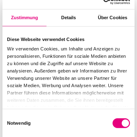
Start:
October
2
, 2004 – 9:30 p.m.
Doors open:
October
2
, 2004 – 8:30 p.m.
Zustimmung
Details
Über Cookies
End:
October
3
, 2004 – 8:00 p.m.
Diese Webseite verwendet Cookies
Cast:
Nils Petter Molvaer: tp
Wir verwenden Cookies, um Inhalte und Anzeigen zu
Geir Sundstøl: g
personalisieren, Funktionen für soziale Medien anbieten
Jo Berger Myhre: b
zu können und die Zugriffe auf unsere Website zu
Erland Dahlen: dr
analysieren. Außerdem geben wir Informationen zu Ihrer
Morten Qvenild: p, electronics
Verwendung unserer Website an unsere Partner für
soziale Medien, Werbung und Analysen weiter. Unsere
Partner führen diese Informationen möglicherweise mit
Nationality: Norway
weiteren Daten zusammen, die Sie ihnen bereitgestellt
Karlstorbahnhof Cultural Center, Heidelberg:
1
Am
haben oder die sie im Rahmen Ihrer Nutzung der Dienste
Karlstor, Heidelberg
gesammelt haben.
Einwilligungsauswahl
Notwendig
Event Series: Opening Concert
: Nils Petter Molvaer