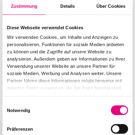
Start:
October
22
, 2016 – 11:00 p.m.
Zustimmung
Details
Über Cookies
Doors open:
October
22
, 2016 – 11:00 p.m.
Diese Webseite verwendet Cookies
End:
October
23
, 2016 - 1:00 a.m.
Wir verwenden Cookies, um Inhalte und Anzeigen zu
personalisieren, Funktionen für soziale Medien anbieten
Advance ticket price: €6
zu können und die Zugriffe auf unsere Website zu
Box office:
€
8
analysieren. Außerdem geben wir Informationen zu Ihrer
Verwendung unserer Website an unsere Partner für
Nationality: Germany
soziale Medien, Werbung und Analysen weiter. Unsere
Partner führen diese Informationen möglicherweise mit
Karlstorbahnhof Cultural Center, Heidelberg:
1
Am
weiteren Daten zusammen, die Sie ihnen bereitgestellt
Karlstor, Heidelberg
haben oder die sie im Rahmen Ihrer Nutzung der Dienste
Event Series: Tunnel Effect
gesammelt haben.
Einwilligungsauswahl
Notwendig
Präferenzen