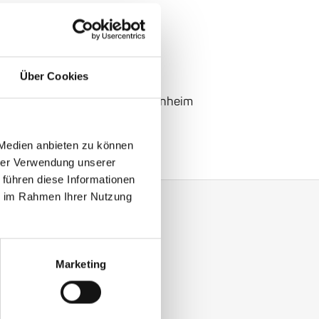
 €14
Ireland
Über Cookies
urch:
14
Bismarckstraße
, Mannheim
nox and Agnès Vesterman
 Medien anbieten zu können
hrer Verwendung unserer
 führen diese Informationen
ie im Rahmen Ihrer Nutzung
Marketing
y with our Enjoy Jazz.