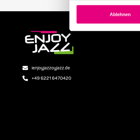
Ablehnen
ienjoyjazzoyjazz.de
+49 6221 6470420