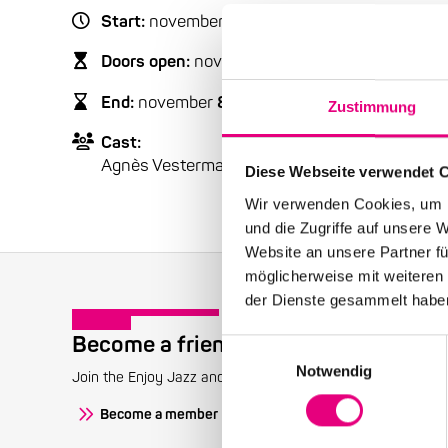
Start:
november
8
, 2008 – 8:00 p.m.
Doors open:
november
8
, 2008 – 7:00 p.m.
End:
november
8
, 2008 – 10:30 p.m.
Zustimmung
Cast:
Agnès Vesterman: vc | Garth Knox: v
Diese Webseite verwendet 
Wir verwenden Cookies, um I
und die Zugriffe auf unsere 
Website an unsere Partner fü
möglicherweise mit weiteren
der Dienste gesammelt habe
Become a friend!
Einwilligungsauswahl
Notwendig
Join the Enjoy Jazz and receive exclusive information about
Become a member