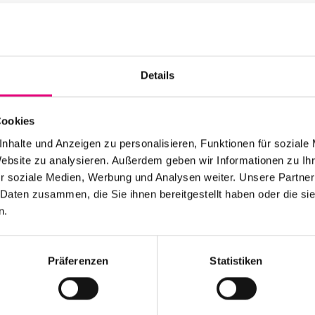
Advance ticket price:
Box office: €17
Nationality: France
, 
Details
Mannheim Palace Ch
Cookies
Event Series: Garth
K
nhalte und Anzeigen zu personalisieren, Funktionen für soziale
Website zu analysieren. Außerdem geben wir Informationen zu I
r soziale Medien, Werbung und Analysen weiter. Unsere Partner
 Daten zusammen, die Sie ihnen bereitgestellt haben oder die s
n.
Stay up to date!
Präferenzen
Statistiken
 the festival.
Receive the latest news regularl
Subscribe to our newsletter