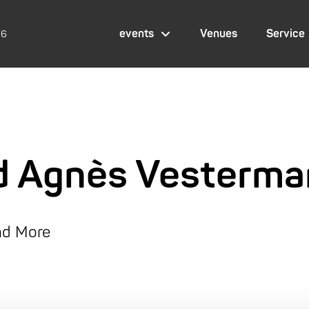
events
Venues
Service
26
d Agnès Vesterma
and More