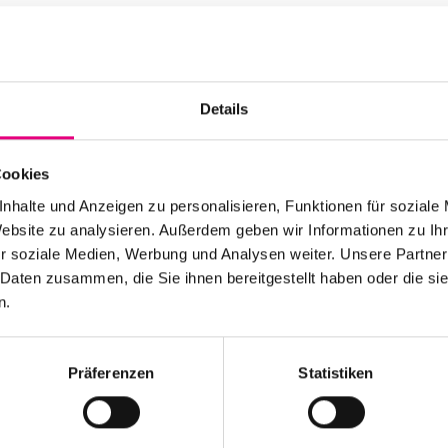
Advance ticket price
Nationality: Germany
Mannheim National T
Details
Event Series: Jewish
Cookies
nhalte und Anzeigen zu personalisieren, Funktionen für soziale
Website zu analysieren. Außerdem geben wir Informationen zu I
r soziale Medien, Werbung und Analysen weiter. Unsere Partner
 Daten zusammen, die Sie ihnen bereitgestellt haben oder die s
n.
Stay up to date!
Präferenzen
Statistiken
 the festival.
Receive the latest news regularl
Subscribe to our newsletter