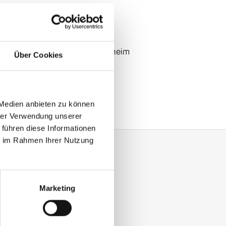
: €24
.50
heater: Mozartstraße
2, Mannheim
Über Cookies
Life
 Medien anbieten zu können
hrer Verwendung unserer
 führen diese Informationen
ie im Rahmen Ihrer Nutzung
Marketing
y with our Enjoy Jazz.