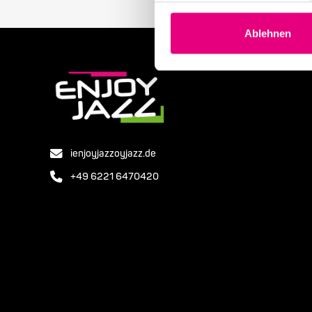
Ablehnen
ienjoyjazzoyjazz.de
+49 6221 6470420