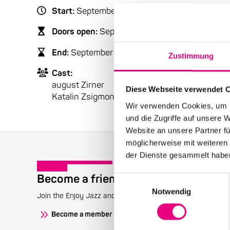
Start:
September
25
, 2021 – 8:00 p.m.
Doors open:
September
25
, 2021 – 7:00 p.m.
End:
September
25
, 2021 – 9:30 p.m.
Zustimmung
Cast:
august Zirner
Diese Webseite verwendet 
Katalin Zsigmondy
Wir verwenden Cookies, um I
und die Zugriffe auf unsere 
Website an unsere Partner fü
möglicherweise mit weiteren
der Dienste gesammelt habe
Become a friend!
Einwilligungsauswahl
Notwendig
Join the Enjoy Jazz and receive exclusive information about
Become a member