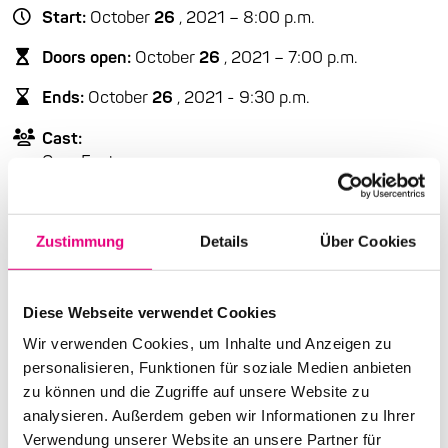
Start:
October
26
, 2021 – 8:00 p.m.
Doors open:
October
26
, 2021 – 7:00 p.m.
Ends:
October
26
, 2021 - 9:30 p.m.
Cast:
Greg Foat: p
Phil Achille: b
Malcom Catto: dr
Art Themen: s
Zustimmung
Details
Über Cookies
Binker Golding: s
Amanda Whiting: hrf
Diese Webseite verwendet Cookies
Advance ticket price: €24
.00
Wir verwenden Cookies, um Inhalte und Anzeigen zu
personalisieren, Funktionen für soziale Medien anbieten
Box office: €25
.00
zu können und die Zugriffe auf unsere Website zu
Nationality: United Kingdom
analysieren. Außerdem geben wir Informationen zu Ihrer
Verwendung unserer Website an unsere Partner für