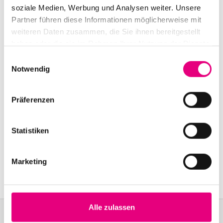
Old Fire Station Mannheim: Brückenstraße
2,
soziale Medien, Werbung und Analysen weiter. Unsere
Mannheim
Partner führen diese Informationen möglicherweise mit
Event Series:
Enjoy Jazz
weiteren Daten zusammen, die Sie ihnen bereitgestellt
haben oder die sie im Rahmen Ihrer Nutzung der Dienste
gesammelt haben.
Einwilligungsauswahl
Notwendig
Präferenzen
Statistiken
Marketing
Alle zulassen