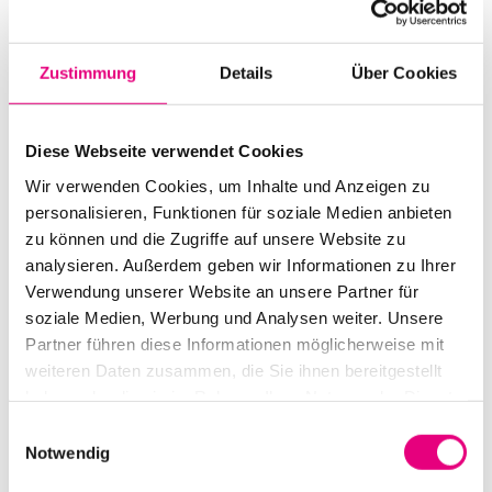
Start:
December
1
, 2014 – 8:00 p.m.
Doors open:
December
1
, 2014 – 7:00 p.m.
Zustimmung
Details
Über Cookies
End:
December
1
, 2014 – 10:30 p.m.
Cast:
Diese Webseite verwendet Cookies
Gregory Porter: vocals
Wir verwenden Cookies, um Inhalte und Anzeigen zu
Chip Crawford: piano
personalisieren, Funktionen für soziale Medien anbieten
Aaron James: bass
zu können und die Zugriffe auf unsere Website zu
Emanuel Harrold: drums
analysieren. Außerdem geben wir Informationen zu Ihrer
Yosuke Satoh: saxophone
Verwendung unserer Website an unsere Partner für
soziale Medien, Werbung und Analysen weiter. Unsere
Advance ticket price: €46
/ €39.40
Partner führen diese Informationen möglicherweise mit
weiteren Daten zusammen, die Sie ihnen bereitgestellt
Nationality: USA
haben oder die sie im Rahmen Ihrer Nutzung der Dienste
gesammelt haben.
Capitol Mannheim: Waldhofstraße
2, Mannheim
Einwilligungsauswahl
Notwendig
Event Series: Gregory
Porter + Special Guest