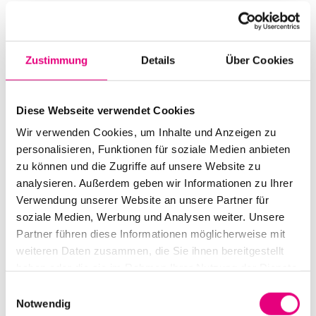
Start:
november
3
, 2015 – 8:00 p.m.
Doors open:
november
3
, 2015 – 7:30 p.m.
Zustimmung
Details
Über Cookies
End:
november
3
, 2015 – 8:00 p.m.
Cast:
Diese Webseite verwendet Cookies
Herbert Joos: trumpet
Günter Lenz: bass
Wir verwenden Cookies, um Inhalte und Anzeigen zu
Patrick Bebelaar: piano
personalisieren, Funktionen für soziale Medien anbieten
zu können und die Zugriffe auf unsere Website zu
analysieren. Außerdem geben wir Informationen zu Ihrer
Advance ticket price: €16
(regular) / €13 (reduced)
/ €10
Verwendung unserer Website an unsere Partner für
soziale Medien, Werbung und Analysen weiter. Unsere
Box office: $18
(regular) / $15 (reduced) / $10
Partner führen diese Informationen möglicherweise mit
weiteren Daten zusammen, die Sie ihnen bereitgestellt
Nationality: Germany
haben oder die sie im Rahmen Ihrer Nutzung der Dienste
"Klapsmühl" at City Hall (IG Jazz): D6
, 3, Mannheim
gesammelt haben.
Einwilligungsauswahl
Notwendig
Event Series: Herbert
Joos Turns 75 (Bebelaar,