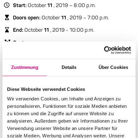
Start:
October
11
, 2019 – 8:00 p.m.
Doors open:
October
11
, 2019 – 7:00 p.m.
End:
October
11
, 2019 - 10:00 p.m.
Cast:
Indra Rios-Moore: vocals
o Benjamin Traerup: saxophone
Thomas Sejthen: bass
Zustimmung
Details
Über Cookies
Anders Vestergaard: drums
Advance ticket price: €32
Diese Webseite verwendet Cookies
Wir verwenden Cookies, um Inhalte und Anzeigen zu
Box office:
€
36
personalisieren, Funktionen für soziale Medien anbieten
Nationality: USA
/ Denmark
zu können und die Zugriffe auf unsere Website zu
analysieren. Außerdem geben wir Informationen zu Ihrer
Schwetzingen Wool Mill:
35
Mannheimer
Street,
Verwendung unserer Website an unsere Partner für
Schwetzingen
soziale Medien, Werbung und Analysen weiter. Unsere