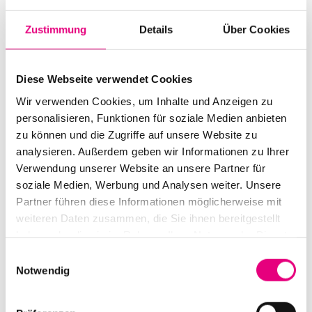
Start:
October
9
, 2016 – 11:00 a.m.
Zustimmung
Details
Über Cookies
Doors open:
October
9
, 2016 – 10:30 a.m.
End:
October
9
, 2016 – 3:00 p.m.
Diese Webseite verwendet Cookies
Cast:
Wir verwenden Cookies, um Inhalte und Anzeigen zu
Irène Schweizer: p | Dr. Christian Broecking
personalisieren, Funktionen für soziale Medien anbieten
Julia Neupert
zu können und die Zugriffe auf unsere Website zu
analysieren. Außerdem geben wir Informationen zu Ihrer
Box office:
Free
admission
**
Verwendung unserer Website an unsere Partner für
soziale Medien, Werbung und Analysen weiter. Unsere
Nationality: Switzerland
, Germany
Partner führen diese Informationen möglicherweise mit
weiteren Daten zusammen, die Sie ihnen bereitgestellt
SAS Institute GmbH:
162
In
der Neckarhelle (Im
haben oder die sie im Rahmen Ihrer Nutzung der Dienste
Haarlass), Heidelberg
gesammelt haben.
Einwilligungsauswahl
Event Series: Matinees
Notwendig