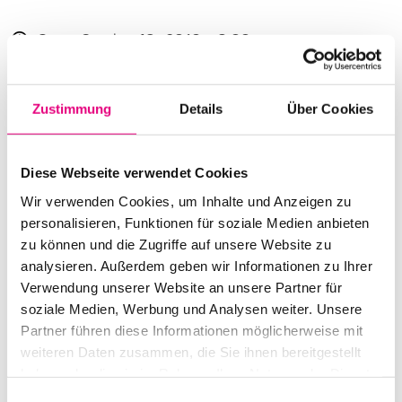
Start:
October
19
, 2016 – 8:00 p.m.
Doors open:
October
19
, 2016 – 7:00 p.m.
Zustimmung
Details
Über Cookies
End:
October
19
, 2016 – 10:00 p.m.
Cast:
Eivind Aarset: guitar | J. Peter Schwalm: keyboards,
Diese Webseite verwendet Cookies
electronics
Wir verwenden Cookies, um Inhalte und Anzeigen zu
Tim Harries: bass
personalisieren, Funktionen für soziale Medien anbieten
Terje Evensen: drums, electronics | Sophie
zu können und die Zugriffe auf unsere Website zu
Clements: visuals
analysieren. Außerdem geben wir Informationen zu Ihrer
Verwendung unserer Website an unsere Partner für
Advance ticket price: €24
soziale Medien, Werbung und Analysen weiter. Unsere
Partner führen diese Informationen möglicherweise mit
Box office:
€
29
weiteren Daten zusammen, die Sie ihnen bereitgestellt
Nationality: Norway
, Germany, United Kingdom
haben oder die sie im Rahmen Ihrer Nutzung der Dienste
gesammelt haben.
Einwilligungsauswahl