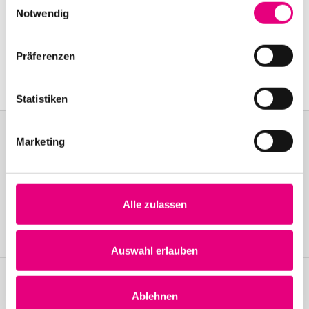
Old Fire Station Mannheim: Brückenstraße
2,
Notwendig
Mannheim
Event Series: J
. Peter Schwalm's "Beauty of
Präferenzen
Disaster"
Statistiken
Marketing
Become a friend!
Join the Enjoy Jazz and receive exclusive information about the
Alle zulassen
festival.
Become a member
Auswahl erlauben
Ablehnen
Stay up to date!