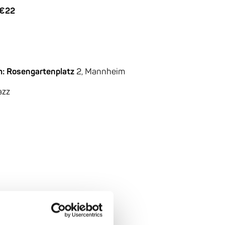
 €22
m: Rosengartenplatz
2, Mannheim
azz