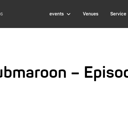
events
Venues
Service
26
ubmaroon – Episo