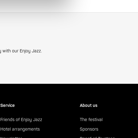
y with our Enjoy Jazz.
Service
About us
Friends of Enjoy Jazz
The festival
Hotel arrangements
Sponsors