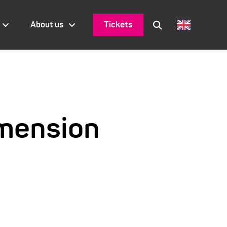
Tickets
About us
imension