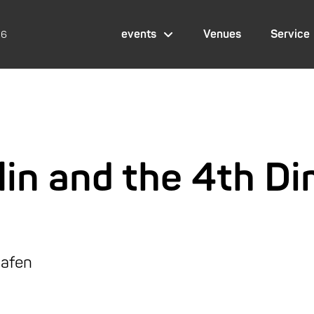
events
Venues
Service
26
in and the 4th D
hafen