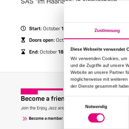
SAS "Im Haarlass" in Neckarhelle
Start:
October
18
, 2009 – 11:00 a.m.
Zustimmung
Doors open:
October
18
, 2009 – 10:30 a.m.
Diese Webseite verwendet 
End:
October
18
, 2009 – 1:30 p.m.
Wir verwenden Cookies, um I
und die Zugriffe auf unsere 
Website an unsere Partner fü
möglicherweise mit weiteren
der Dienste gesammelt habe
Become a friend!
Einwilligungsauswahl
Notwendig
Join the Enjoy Jazz and receive exclusive information about
Become a member