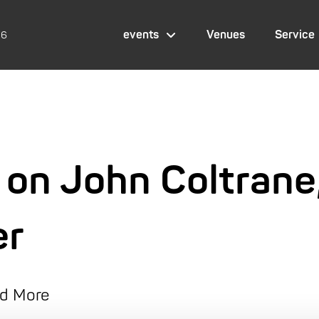
events
Venues
Service
26
 on John Coltrane
er
nd More