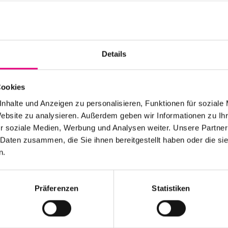
SAS "Im Haarlass" In 
Details
Heidelberg
Event Series:
Enjoy J
Cookies
nhalte und Anzeigen zu personalisieren, Funktionen für soziale
Website zu analysieren. Außerdem geben wir Informationen zu I
r soziale Medien, Werbung und Analysen weiter. Unsere Partner
 Daten zusammen, die Sie ihnen bereitgestellt haben oder die s
n.
Stay up to date!
Präferenzen
Statistiken
 the festival.
Receive the latest news regularl
Subscribe to our newsletter