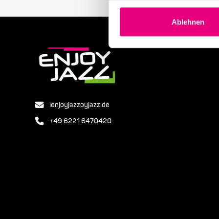
Ablehnen
ienjoyjazzoyjazz.de
+49 6221 6470420