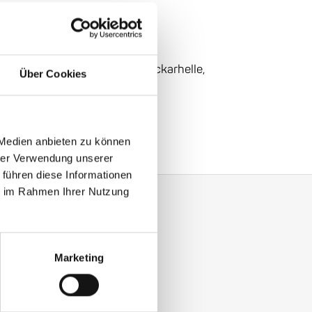
der Neckarhelle:
162
In
der Neckarhelle,
Über Cookies
azz
 Medien anbieten zu können
hrer Verwendung unserer
 führen diese Informationen
ie im Rahmen Ihrer Nutzung
Marketing
y with our Enjoy Jazz.