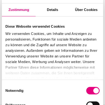
Start:
October
9
, 2018 – 8:00 p.m.
Zustimmung
Details
Über Cookies
Doors open:
October
9
, 2018 – 7:00 p.m.
End:
October
9
, 2018 - 10:00 p.m.
Diese Webseite verwendet Cookies
Cast:
Wir verwenden Cookies, um Inhalte und Anzeigen zu
Ketil Bjørnstad: piano
personalisieren, Funktionen für soziale Medien anbieten
zu können und die Zugriffe auf unsere Website zu
Advance ticket price: €25
analysieren. Außerdem geben wir Informationen zu Ihrer
Verwendung unserer Website an unsere Partner für
Box office: €30
soziale Medien, Werbung und Analysen weiter. Unsere
Partner führen diese Informationen möglicherweise mit
Nationality: Norway
weiteren Daten zusammen, die Sie ihnen bereitgestellt
Mittelburg Neckarsteinach: ,
Neckarsteinach
haben oder die sie im Rahmen Ihrer Nutzung der Dienste
gesammelt haben.
Einwilligungsauswahl
Event Series: Ketil
Bjørnstad
Notwendig