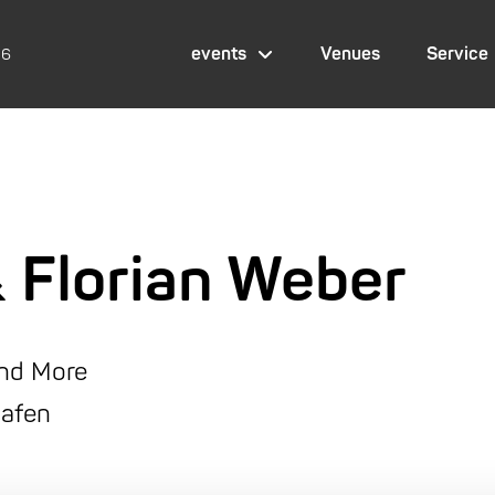
events
Venues
Service
26
 Florian Weber
and More
hafen