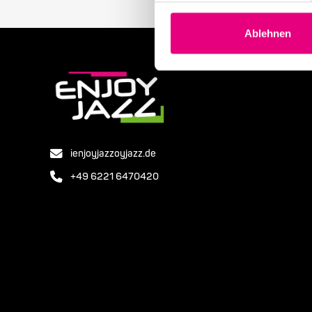
Ablehnen
ienjoyjazzoyjazz.de
+49 6221 6470420