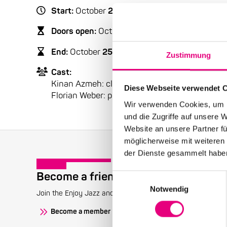
Start:
October
25
, 2020 – 8:00 p.m.
Doors open:
October
25
, 2020 – 7:00 p.m.
End:
October
25
, 2020 – 9:30 p.m.
Zustimmung
Cast:
Kinan Azmeh: clarinet
Diese Webseite verwendet 
Florian Weber: piano
Wir verwenden Cookies, um I
und die Zugriffe auf unsere 
Website an unsere Partner fü
möglicherweise mit weiteren
der Dienste gesammelt habe
Become a friend!
Einwilligungsauswahl
Notwendig
Join the Enjoy Jazz and receive exclusive information about
Become a member