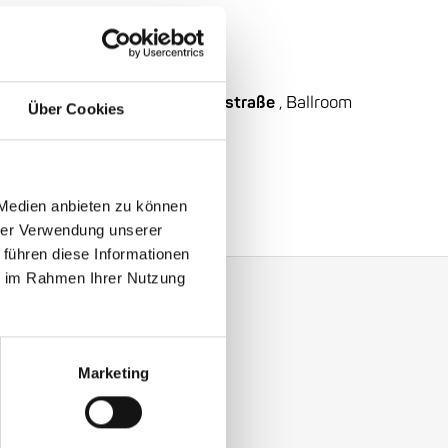
e: €14/€18/€23
ermany
 Ludwigshafen:
47
Leuschnerstraße
, Ballroom
Über Cookies
ll, Ludwigshafen
zmeh & Florian Weber
 Medien anbieten zu können
hrer Verwendung unserer
 führen diese Informationen
ie im Rahmen Ihrer Nutzung
Marketing
y with our Enjoy Jazz.