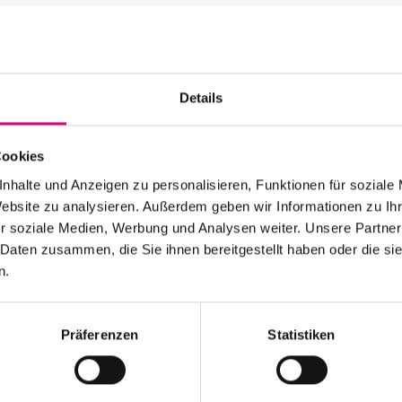
Advance ticket pric
Nationality: Syria
/ G
BASF Feierabendhaus
Details
and Chamber Music Ha
Event Series: Kinan
A
Cookies
nhalte und Anzeigen zu personalisieren, Funktionen für soziale
Website zu analysieren. Außerdem geben wir Informationen zu I
r soziale Medien, Werbung und Analysen weiter. Unsere Partner
 Daten zusammen, die Sie ihnen bereitgestellt haben oder die s
n.
Stay up to date!
Präferenzen
Statistiken
 the festival.
Receive the latest news regularl
Subscribe to our newsletter