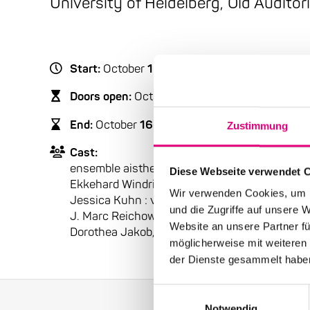
University of Heidelberg, Old Audito
Start:
October
16
, 2015 – 8:00 p.m.
Doors open:
October
16
, 2015 – 7:30 p.m.
End:
October
16
, 2015 – 10:30 p.m.
Zustimmung
Cast:
ensemble aisthesis:
Diese Webseite verwendet 
Ekkehard Windrich : v
Wir verwenden Cookies, um I
Jessica Kuhn : vc
und die Zugriffe auf unsere 
J. Marc Reichow : p | SCHOLA HEIDELBERG:
Website an unsere Partner fü
Dorothea Jakob, Peyee Chen, Johannes Mayer,
möglicherweise mit weiteren
der Dienste gesammelt habe
Einwilligungsauswahl
Notwendig