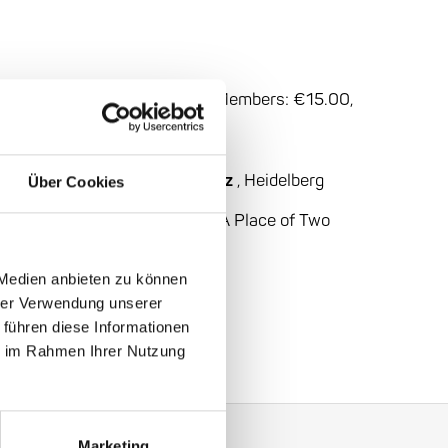
 General admission
: €20.00, Members: €15.00,
 / Taiwan
rg, Alte Aula: Universitätsplatz
, Heidelberg
Über Cookies
orum
Heidelberg: Jerusalem – A Place of Two
 Medien anbieten zu können
hrer Verwendung unserer
 führen diese Informationen
ie im Rahmen Ihrer Nutzung
Marketing