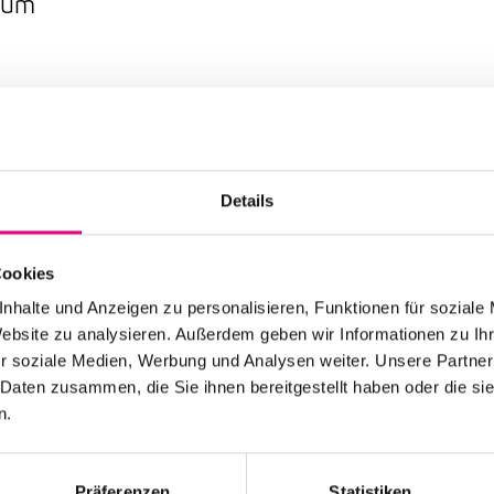
rium
Advance ticket price:
Nationality: ,
Germany
University of Heidelbe
Details
Event Series: KlangF
Peaces
Cookies
nhalte und Anzeigen zu personalisieren, Funktionen für soziale
Website zu analysieren. Außerdem geben wir Informationen zu I
r soziale Medien, Werbung und Analysen weiter. Unsere Partner
 Florian Kontschak : voc
 Daten zusammen, die Sie ihnen bereitgestellt haben oder die s
n.
Präferenzen
Statistiken