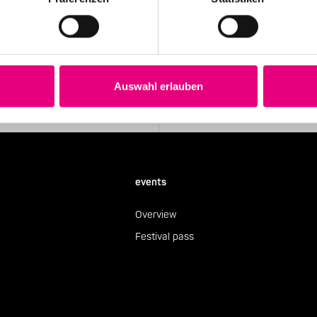
Stay up to date!
 the festival.
Receive the latest news regularl
Subscribe to our newsletter
Auswahl erlauben
events
Overview
Festival pass