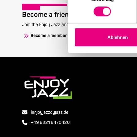
Become a friend!
Join the Enjoy Jazz and receive exclusive information about
Become a member
Ablehnen
ienjoyjazzoyjazz.de
+49 6221 6470420