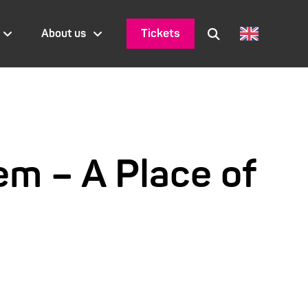
Tickets
About us
em – A Place of