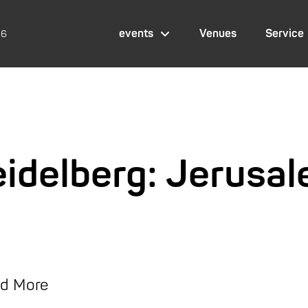
events
Venues
Service
26
delberg: Jerusal
nd More