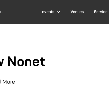
events
Venues
Service
26
w Nonet
nd More