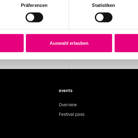
Präferenzen
Statistiken
Stay up to date!
 the festival.
Receive the latest news regularl
Auswahl erlauben
Subscribe to our newsletter
events
Overview
Festival pass