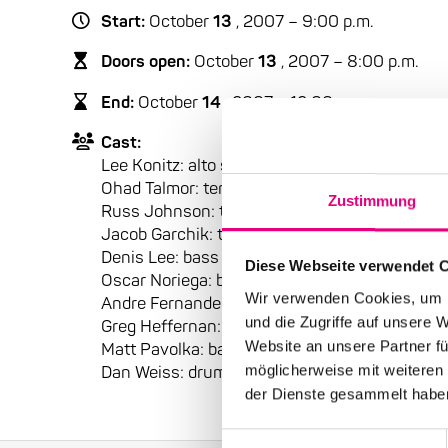
Start:
October
13
, 2007 – 9:00 p.m.
Doors open:
October
13
, 2007 – 8:00 p.m.
End:
October
14
, 2007 - 12:00 a.m.
Cast:
Lee Konitz: alto saxophone
Ohad Talmor: tenor saxophone
Zustimmung
Russ Johnson: trumpet
Jacob Garchik: trombone
Denis Lee: bass clarinet
Diese Webseite verwendet 
Oscar Noriega: bass clarinet
Wir verwenden Cookies, um I
Andre Fernandes: guitar
und die Zugriffe auf unsere 
Greg Heffernan: violin
Website an unsere Partner fü
Matt Pavolka: bass
möglicherweise mit weiteren
Dan Weiss: drums
der Dienste gesammelt habe
Einwilligungsauswahl