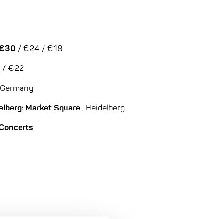
: €30
/ €24 / €18
 / €22
 Germany
delberg: Market Square
, Heidelberg
 Concerts