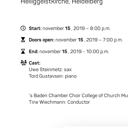
Heiliggeistkirche, Heidelberg
Start:
november
15
, 2019 – 8:00 p.m.
Doors open:
november
15
, 2019 – 7:00 p.m.
End:
november
15
, 2019 - 10:00 p.m.
Cast:
Uwe Steinmetz: sax
Tord Gustavsen: piano
's Baden Chamber Choir College of Church Mu
Tine Wiechmann: Conductor