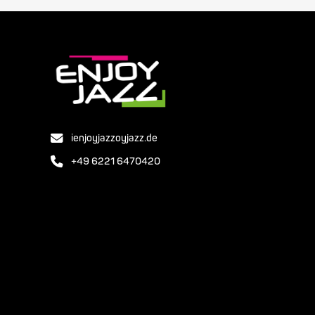
ienjoyjazzoyjazz.de
+49 6221 6470420