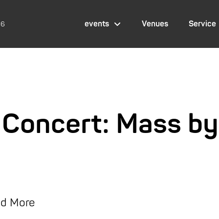
events
Venues
Service
26
z Concert: Mass by
nd More