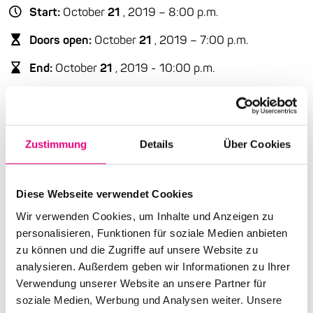
Start:
October
21
, 2019 – 8:00 p.m.
Doors open:
October
21
, 2019 – 7:00 p.m.
End:
October
21
, 2019 - 10:00 p.m.
Cast:
Lucia Cadotsch: vocals
Frans Petter Eldh: bass
Otis Sandsjö: tenor saxophone
Zustimmung
Details
Über Cookies
Advance ticket price: €18
Diese Webseite verwendet Cookies
Box office: €22
Wir verwenden Cookies, um Inhalte und Anzeigen zu
personalisieren, Funktionen für soziale Medien anbieten
Nationality: Sweden
/ Switzerland
zu können und die Zugriffe auf unsere Website zu
Karlstorbahnhof Cultural Center, Heidelberg:
1
Am
analysieren. Außerdem geben wir Informationen zu Ihrer
Karlstor, Heidelberg
Verwendung unserer Website an unsere Partner für
soziale Medien, Werbung und Analysen weiter. Unsere
Event Series: Lucia
Cadotsch - Speak Low