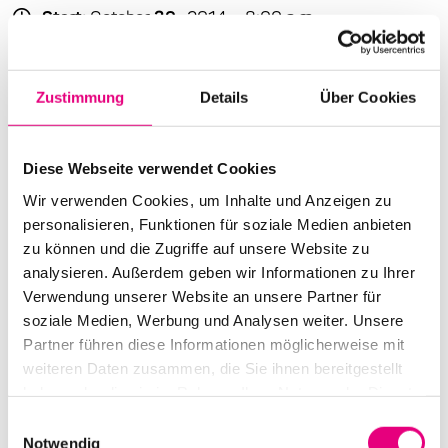
Start:
October
30
, 2014 – 8:00 p.m.
Doors open:
October
30
, 2014 – 7:00 p.m.
End:
October
30
, 2014 – 10:30 p.m.
Zustimmung
Details
Über Cookies
Cast:
Malia: vocals
Diese Webseite verwendet Cookies
Nis Kötting: keyboard
Wir verwenden Cookies, um Inhalte und Anzeigen zu
Lars Cölln: guitar
personalisieren, Funktionen für soziale Medien anbieten
Gerd Bauder: bass
zu können und die Zugriffe auf unsere Website zu
Michael Pahlich: drums
analysieren. Außerdem geben wir Informationen zu Ihrer
Verwendung unserer Website an unsere Partner für
Advance ticket price: €20
soziale Medien, Werbung und Analysen weiter. Unsere
Partner führen diese Informationen möglicherweise mit
Box office: €25
weiteren Daten zusammen, die Sie ihnen bereitgestellt
Nationality: Malawi
/ Germany
haben oder die sie im Rahmen Ihrer Nutzung der Dienste
gesammelt haben.
Einwilligungsauswahl
dasHaus Ludwigshafen: Bahnhofsstraße
30,
Notwendig