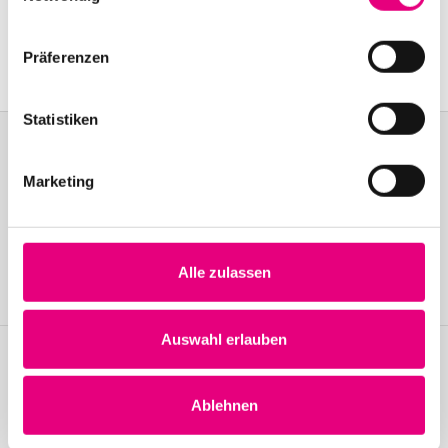
Ludwigshafen
Event Series: Malia
Präferenzen
Statistiken
Marketing
Become a friend!
Join the Enjoy Jazz and receive exclusive information about the
festival.
Alle zulassen
Become a member
Auswahl erlauben
Stay up to date!
Ablehnen
Receive the latest news regularly with our Enjoy Jazz.