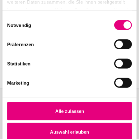
weiteren Daten zusammen, die Sie ihnen bereitgestellt
haben oder die sie im Rahmen Ihrer Nutzung der Dienste
gesammelt haben.
Einwilligungsauswahl
Notwendig
Präferenzen
Statistiken
Marketing
Alle zulassen
Become a friend!
Join the Enjoy Jazz and receive exclusive information about the
Auswahl erlauben
festival.