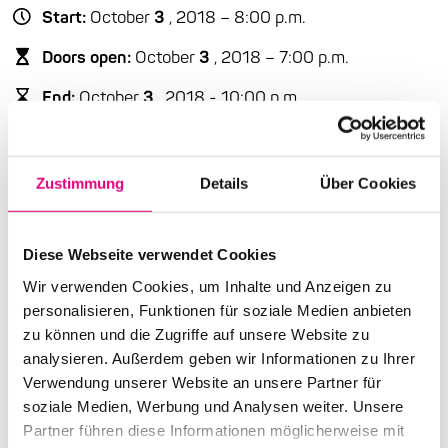
Start:
October
3
, 2018 – 8:00 p.m.
Doors open:
October
3
, 2018 – 7:00 p.m.
End:
October
3
, 2018 - 10:00 p.m.
Cast:
Marc Sinan: g | Oguz Büyükberber: cl
Zustimmung
Details
Über Cookies
Advance ticket price: €18
Diese Webseite verwendet Cookies
Box office: €22
Wir verwenden Cookies, um Inhalte und Anzeigen zu
Nationality: Germany
, Turkey
personalisieren, Funktionen für soziale Medien anbieten
zu können und die Zugriffe auf unsere Website zu
Providence Church, Heidelberg:
8
Karl-Ludwig-
Straße
, Heidelberg
analysieren. Außerdem geben wir Informationen zu Ihrer
Verwendung unserer Website an unsere Partner für
Event Series: Church Concerts
soziale Medien, Werbung und Analysen weiter. Unsere
Partner führen diese Informationen möglicherweise mit