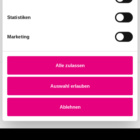
Statistiken
Become a friend!
Join the Enjoy Jazz and receive exclusive information about the
Marketing
festival.
Become a member
Alle zulassen
Stay up to date!
Auswahl erlauben
Receive the latest news regularly with our Enjoy Jazz.
Subscribe to our newsletter
Ablehnen