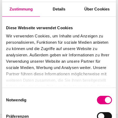
Start:
October
21
, 2005 – 9:30 p.m.
Zustimmung
Details
Über Cookies
Doors open:
October
21
, 2005 – 8:30 p.m.
End:
October
22
, 2005 - 12:00 a.m.
Diese Webseite verwendet Cookies
Cast:
Wir verwenden Cookies, um Inhalte und Anzeigen zu
Maria Kannegaard: p
personalisieren, Funktionen für soziale Medien anbieten
Ole Morten Vagan: b
zu können und die Zugriffe auf unsere Website zu
Thomas Stronen: dr
analysieren. Außerdem geben wir Informationen zu Ihrer
Verwendung unserer Website an unsere Partner für
soziale Medien, Werbung und Analysen weiter. Unsere
Nationality: Norway
Partner führen diese Informationen möglicherweise mit
Karlstorbahnhof Cultural Center, Heidelberg:
1
Am
weiteren Daten zusammen, die Sie ihnen bereitgestellt
Karlstor, Heidelberg
haben oder die sie im Rahmen Ihrer Nutzung der Dienste
gesammelt haben.
Einwilligungsauswahl
Event Series: Maria
Kannegaard Trio
Notwendig
Präferenzen