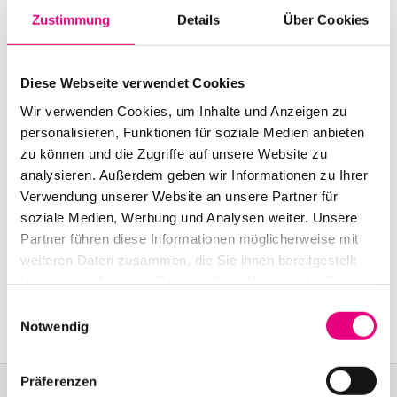
Start:
October
23
, 2007 – 8:00 p.m.
Zustimmung
Details
Über Cookies
Doors open:
October
23
, 2007 – 7:00 p.m.
Diese Webseite verwendet Cookies
End:
October
23
, 2007 – 8:00 p.m.
Wir verwenden Cookies, um Inhalte und Anzeigen zu
Cast:
personalisieren, Funktionen für soziale Medien anbieten
Maya Homburger: v
zu können und die Zugriffe auf unsere Website zu
Barry Guy: kb
analysieren. Außerdem geben wir Informationen zu Ihrer
Verwendung unserer Website an unsere Partner für
Nationality: Switzerland/
England
soziale Medien, Werbung und Analysen weiter. Unsere
Partner führen diese Informationen möglicherweise mit
Providence Church, Heidelberg:
8
Karl-Ludwig-
weiteren Daten zusammen, die Sie ihnen bereitgestellt
Straße
, Heidelberg
haben oder die sie im Rahmen Ihrer Nutzung der Dienste
Event Series: Maya
Homburger & Barry Guy
gesammelt haben.
Einwilligungsauswahl
Notwendig
Präferenzen