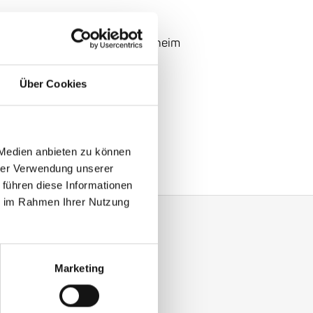
nheim: Brückenstraße
2, Mannheim
i
Martin and Wood
Über Cookies
 Medien anbieten zu können
hrer Verwendung unserer
 führen diese Informationen
ie im Rahmen Ihrer Nutzung
Marketing
y with our Enjoy Jazz.