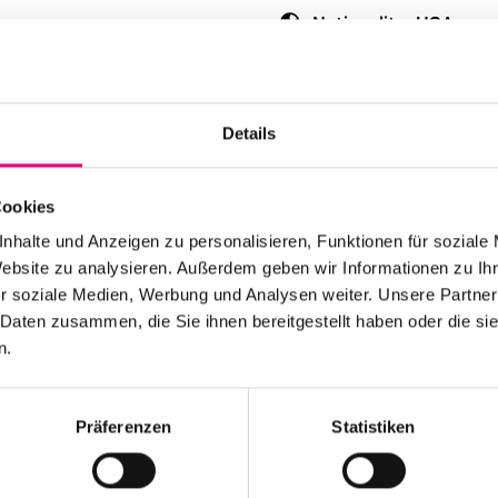
Nationality: USA
Old Fire Station Man
Event Series: Medesk
Details
Cookies
nhalte und Anzeigen zu personalisieren, Funktionen für soziale
Website zu analysieren. Außerdem geben wir Informationen zu I
r soziale Medien, Werbung und Analysen weiter. Unsere Partner
 Daten zusammen, die Sie ihnen bereitgestellt haben oder die s
n.
Stay up to date!
Präferenzen
Statistiken
 the festival.
Receive the latest news regularl
Subscribe to our newsletter