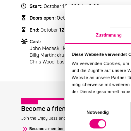
Start:
October
12
, 2004 – 8:00 p.m.
Doors open:
October
12
, 2004 – 7:00 p.m.
End:
October
12
, 2004 – 10:00 p.m.
Zustimmung
Cast:
John Medeski: keyboards
Diese Webseite verwendet 
Billy Martin: drums
Chris Wood: bass
Wir verwenden Cookies, um I
und die Zugriffe auf unsere 
Website an unsere Partner fü
möglicherweise mit weiteren
der Dienste gesammelt habe
Einwilligungsauswahl
Become a friend!
Notwendig
Join the Enjoy Jazz and receive exclusive information about
Become a member