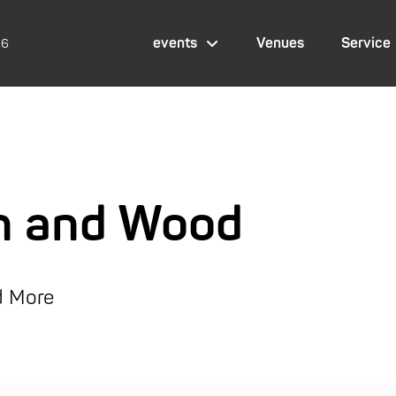
events
Venues
Service
26
n and Wood
nd More