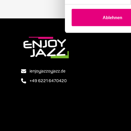
Ablehnen
ienjoyjazzoyjazz.de
+49 6221 6470420