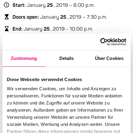
Start:
January
25
, 2019 – 8:00 p.m.
Doors open:
January
25
, 2019 – 7:30 p.m.
End:
January
25
, 2019 - 10:00 p.m.
Cast:
Dimitri de Perrot: Concept, Direction, Set Design,
Music
Zustimmung
Details
Über Cookies
Julian Sartorius: dr
Advance ticket price: €18
/ reduced €9
Diese Webseite verwendet Cookies
Wir verwenden Cookies, um Inhalte und Anzeigen zu
Box office: €18
/ reduced €9
personalisieren, Funktionen für soziale Medien anbieten
Nationality: Switzerland
zu können und die Zugriffe auf unsere Website zu
analysieren. Außerdem geben wir Informationen zu Ihrer
EinTanzHaus Mannheim: G4
5, Mannheim
Verwendung unserer Website an unsere Partner für
soziale Medien, Werbung und Analysen weiter. Unsere
Event Series: MYOUSIC
Dimitri de Perrot // Day 1
Partner führen diese Informationen möglicherweise mit