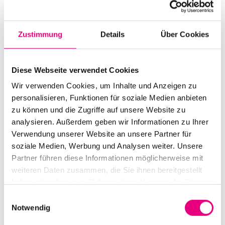
Start:
July
20
, 2021 – 7:00 p.m.
Zustimmung
Details
Über Cookies
Doors open:
July
20
, 2021 – 6:30 p.m.
End:
July
20
, 2021 – 8:30 p.m.
Diese Webseite verwendet Cookies
Cast:
Wir verwenden Cookies, um Inhalte und Anzeigen zu
Lömsch Lehmann: sax
personalisieren, Funktionen für soziale Medien anbieten
Matthias TC Debus: bass
zu können und die Zugriffe auf unsere Website zu
Erwin Ditzner: drums
analysieren. Außerdem geben wir Informationen zu Ihrer
Verwendung unserer Website an unsere Partner für
Advance ticket price:
Free
admission
soziale Medien, Werbung und Analysen weiter. Unsere
Partner führen diese Informationen möglicherweise mit
Nationality: Germany
weiteren Daten zusammen, die Sie ihnen bereitgestellt
haben oder die sie im Rahmen Ihrer Nutzung der Dienste
dasHaus Ludwigshafen: Bahnhofsstraße
30,
gesammelt haben.
Ludwigshafen
Einwilligungsauswahl
Notwendig
Event Series: Coming
soon