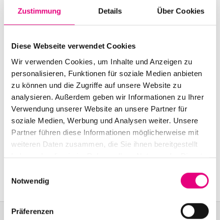
Start:
October
19
, 2007 – 9:00 p.m.
Zustimmung
Details
Über Cookies
Doors open:
October
19
, 2007 – 8:00 p.m.
Diese Webseite verwendet Cookies
End:
October
19
, 2007 – 11:00 p.m.
Wir verwenden Cookies, um Inhalte und Anzeigen zu
Cast:
personalisieren, Funktionen für soziale Medien anbieten
Neil Cowley: piano / Richard Sadler: bass / Evan
zu können und die Zugriffe auf unsere Website zu
Jenkins: drums
analysieren. Außerdem geben wir Informationen zu Ihrer
Verwendung unserer Website an unsere Partner für
Nationality: England
soziale Medien, Werbung und Analysen weiter. Unsere
Partner führen diese Informationen möglicherweise mit
Karlstorbahnhof Cultural Center, Heidelberg:
1
Am
weiteren Daten zusammen, die Sie ihnen bereitgestellt
Karlstor, Heidelberg
haben oder die sie im Rahmen Ihrer Nutzung der Dienste
Event Series: Neil
Cowley Trio
gesammelt haben.
Einwilligungsauswahl
Notwendig
Präferenzen