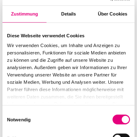
Start:
november
9
, 2006 – 9:00 p.m.
Zustimmung
Details
Über Cookies
Doors open:
november
9
, 2006 – 8:00 p.m.
End:
november
10
, 2006 - 12:00 a.m.
Diese Webseite verwendet Cookies
Cast:
Wir verwenden Cookies, um Inhalte und Anzeigen zu
Nik Bärtsch: p
personalisieren, Funktionen für soziale Medien anbieten
Sha: b, bcl
zu können und die Zugriffe auf unsere Website zu
Thomy Jordi: b
analysieren. Außerdem geben wir Informationen zu Ihrer
Kaspar Rast: dr
Verwendung unserer Website an unsere Partner für
soziale Medien, Werbung und Analysen weiter. Unsere
Nationality: Switzerland
Partner führen diese Informationen möglicherweise mit
weiteren Daten zusammen, die Sie ihnen bereitgestellt
Karlstorbahnhof Cultural Center, Heidelberg:
1
Am
haben oder die sie im Rahmen Ihrer Nutzung der Dienste
Karlstor, Heidelberg
gesammelt haben.
Einwilligungsauswahl
Event Series: Nik
Bärtsch's Ronin
Notwendig