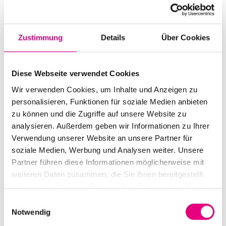
Start:
november
1
, 2011 – 8:00 p.m.
Doors open:
november
1
, 2011 – 7:30 p.m.
Zustimmung
Details
Über Cookies
End:
november
1
, 2011 – 10:30 p.m.
Cast:
Diese Webseite verwendet Cookies
Pat Metheny: guitar
Wir verwenden Cookies, um Inhalte und Anzeigen zu
Larry Grenadier: bass
personalisieren, Funktionen für soziale Medien anbieten
Bill Stewart: drums
zu können und die Zugriffe auf unsere Website zu
analysieren. Außerdem geben wir Informationen zu Ihrer
Advance ticket price: €40
/ €35 / €29
Verwendung unserer Website an unsere Partner für
soziale Medien, Werbung und Analysen weiter. Unsere
Box office: €47
/ €41 / €35
Partner führen diese Informationen möglicherweise mit
Nationality: USA
weiteren Daten zusammen, die Sie ihnen bereitgestellt
haben oder die sie im Rahmen Ihrer Nutzung der Dienste
Pfalzbau Ludwigshafen:
30
Berliner
Street,
gesammelt haben.
Einwilligungsauswahl
Ludwigshafen
Notwendig
Event Series: Pat
Metheny Trio