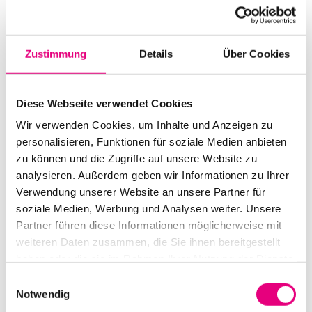
Start:
May
7
, 2022 – 7:00 p.m.
Doors open:
May
7
, 2022 – 6:00 p.m.
Zustimmung
Details
Über Cookies
End:
May
7
, 2022 - 10:00 p.m.
Cast:
Diese Webseite verwendet Cookies
Pesaro Jazz Club / Pesaro, Italy
Wir verwenden Cookies, um Inhalte und Anzeigen zu
Lisa Wilhelm Duo / Germany
personalisieren, Funktionen für soziale Medien anbieten
Rémi Fox solo / Metz, France
zu können und die Zugriffe auf unsere Website zu
Moodinies / Mannheim, Germany
Silva & Gabirro / Portugal
analysieren. Außerdem geben wir Informationen zu Ihrer
Verwendung unserer Website an unsere Partner für
soziale Medien, Werbung und Analysen weiter. Unsere
Advance ticket price: €8
.70
Partner führen diese Informationen möglicherweise mit
Box office:
€
12
.00
weiteren Daten zusammen, die Sie ihnen bereitgestellt
haben oder die sie im Rahmen Ihrer Nutzung der Dienste
Ella & Louis Mannheim: Rosengartenplatz
2,
gesammelt haben.
Einwilligungsauswahl
Mannheim
Notwendig