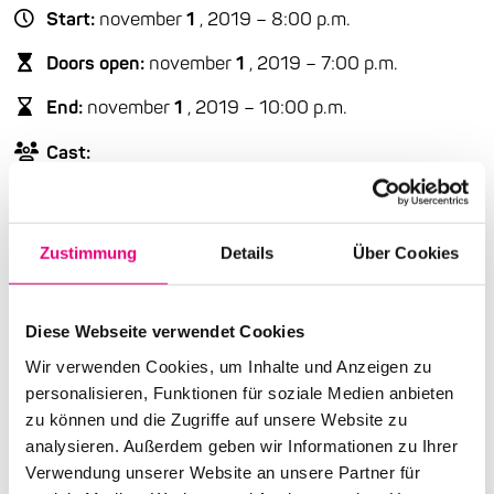
Start:
november
1
, 2019 – 8:00 p.m.
Doors open:
november
1
, 2019 – 7:00 p.m.
End:
november
1
, 2019 – 10:00 p.m.
Cast:
Tania Giannouli: p
Andreas Polyzogopoulos: trp
Kyriakos Tapakis: oud | Rob Thorne: traditional
instruments | Michele Rabbia: percussion,
Zustimmung
Details
Über Cookies
electronics
Diese Webseite verwendet Cookies
Advance ticket price: €20
Wir verwenden Cookies, um Inhalte und Anzeigen zu
Box office: €25
personalisieren, Funktionen für soziale Medien anbieten
zu können und die Zugriffe auf unsere Website zu
Nationality: Greece
, New Zealand, Italy
analysieren. Außerdem geben wir Informationen zu Ihrer
dasHaus Ludwigshafen: Bahnhofsstraße
30,
Verwendung unserer Website an unsere Partner für