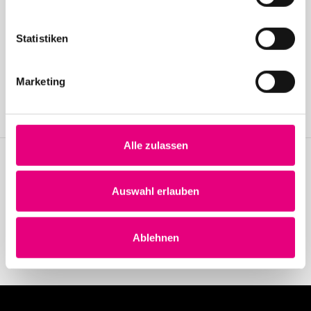
Statistiken
Become a friend!
Join the Enjoy Jazz and receive exclusive information about the
Marketing
festival.
Become a member
Alle zulassen
Stay up to date!
Auswahl erlauben
Receive the latest news regularly with our Enjoy Jazz.
Subscribe to our newsletter
Ablehnen