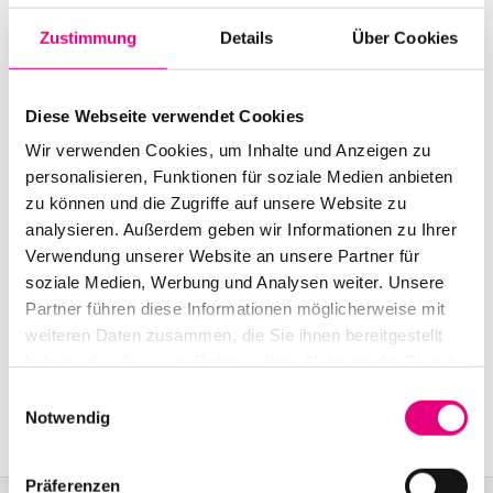
Start:
October
26
, 2004 – 8:00 p.m.
Zustimmung
Details
Über Cookies
Doors open:
October
26
, 2004 – 7:00 p.m.
End:
October
26
, 2004 – 10:00 p.m.
Diese Webseite verwendet Cookies
Cast:
Wir verwenden Cookies, um Inhalte und Anzeigen zu
Richard Galliano: acc
personalisieren, Funktionen für soziale Medien anbieten
Scott Colley: b
zu können und die Zugriffe auf unsere Website zu
Clarence Penn: dr
analysieren. Außerdem geben wir Informationen zu Ihrer
Verwendung unserer Website an unsere Partner für
soziale Medien, Werbung und Analysen weiter. Unsere
Nationality: France
/ United States
Partner führen diese Informationen möglicherweise mit
Old Fire Station Mannheim: Brückenstraße
2,
weiteren Daten zusammen, die Sie ihnen bereitgestellt
Mannheim
haben oder die sie im Rahmen Ihrer Nutzung der Dienste
gesammelt haben.
Einwilligungsauswahl
Event Series: Richard
Galliano New York Trio
Notwendig
Präferenzen