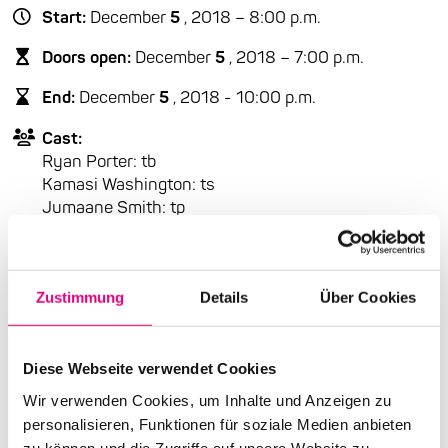
Start:
December
5
, 2018 – 8:00 p.m.
Doors open:
December
5
, 2018 – 7:00 p.m.
End:
December
5
, 2018 - 10:00 p.m.
Cast:
Ryan Porter: tb
Kamasi Washington: ts
Jumaane Smith: tp
Keith Brown: p, keys
Joshua Crumbly: b
Jonathan Pinson: dr | Kamasi Washington: ts
Jumaane Smith: tp
Zustimmung
Details
Über Cookies
Keith Brown: p, keys
Joshua Crumbly: eb
Jonathan Pinson: dr
Diese Webseite verwendet Cookies
Wir verwenden Cookies, um Inhalte und Anzeigen zu
Advance ticket price: €20
personalisieren, Funktionen für soziale Medien anbieten
zu können und die Zugriffe auf unsere Website zu