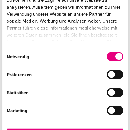
Box office: €25
analysieren. Außerdem geben wir Informationen zu Ihrer
Verwendung unserer Website an unsere Partner für
Nationality: USA
, USA
soziale Medien, Werbung und Analysen weiter. Unsere
Old Fire Station Mannheim: Brückenstraße
2,
Partner führen diese Informationen möglicherweise mit
Mannheim
weiteren Daten zusammen, die Sie ihnen bereitgestellt
haben oder die sie im Rahmen Ihrer Nutzung der Dienste
Event Series: Ryan
Porter featuring the West Coast
gesammelt haben.
Einwilligungsauswahl
Get Down
Notwendig
Präferenzen
Statistiken
Marketing