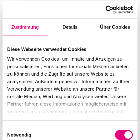
Start:
October
18
, 2011 – 8:00 p.m.
Doors open:
October
18
, 2011 – 7:00 p.m.
Zustimmung
Details
Über Cookies
End:
October
18
, 2011 – 10:30 p.m.
Cast:
Diese Webseite verwendet Cookies
Shauli Einav: sax
Shai Maestro: p
Wir verwenden Cookies, um Inhalte und Anzeigen zu
Or Bareket: b
personalisieren, Funktionen für soziale Medien anbieten
Daniel Dor: dr
zu können und die Zugriffe auf unsere Website zu
analysieren. Außerdem geben wir Informationen zu Ihrer
Advance ticket price: €18
Verwendung unserer Website an unsere Partner für
soziale Medien, Werbung und Analysen weiter. Unsere
Box office: €21
Partner führen diese Informationen möglicherweise mit
weiteren Daten zusammen, die Sie ihnen bereitgestellt
Nationality: Israel
haben oder die sie im Rahmen Ihrer Nutzung der Dienste
dasHaus Ludwigshafen: Bahnhofsstraße
30,
gesammelt haben.
Einwilligungsauswahl
Ludwigshafen
Notwendig