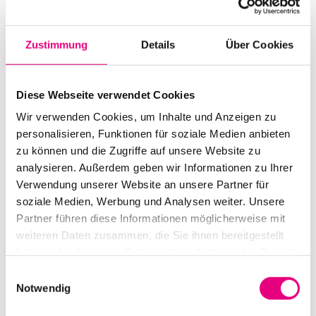
Start:
March
2
, 2018 – 8:00 p.m.
Doors open:
March
2
, 2018 – 7:00 p.m.
Zustimmung
Details
Über Cookies
End:
March
2
, 2018 - 10:00 p.m.
Diese Webseite verwendet Cookies
Cast:
Silje Nergaard: vocals
Wir verwenden Cookies, um Inhalte und Anzeigen zu
Espen Berg: piano
personalisieren, Funktionen für soziale Medien anbieten
zu können und die Zugriffe auf unsere Website zu
Advance ticket price: 28
analysieren. Außerdem geben wir Informationen zu Ihrer
Verwendung unserer Website an unsere Partner für
Box office: 34
soziale Medien, Werbung und Analysen weiter. Unsere
Partner führen diese Informationen möglicherweise mit
Nationality: Norway
weiteren Daten zusammen, die Sie ihnen bereitgestellt
haben oder die sie im Rahmen Ihrer Nutzung der Dienste
Karlstorbahnhof Cultural Center, Heidelberg:
1
Am
Karlstor, Heidelberg
gesammelt haben.
Einwilligungsauswahl
Notwendig
Event Series: Shalosh