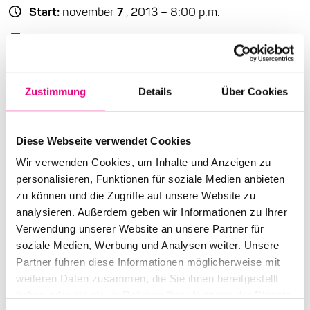
Start:
november
7
, 2013 – 8:00 p.m.
Doors open:
november
7
, 2013 – 7:00 p.m.
End:
november
7
, 2013 – 11:00 p.m.
Zustimmung
Details
Über Cookies
Cast:
Michael League: b
Nate Werth: perc
Diese Webseite verwendet Cookies
Robert “Sput” Searight: dr
Bob Lanzetti: g
Wir verwenden Cookies, um Inhalte und Anzeigen zu
Bill Laurance: keys
personalisieren, Funktionen für soziale Medien anbieten
Chris Bullock: sax
zu können und die Zugriffe auf unsere Website zu
Mike Maher: tp
analysieren. Außerdem geben wir Informationen zu Ihrer
Justin Stanton: tp, keys
Verwendung unserer Website an unsere Partner für
soziale Medien, Werbung und Analysen weiter. Unsere
Advance ticket price: €17
Partner führen diese Informationen möglicherweise mit
weiteren Daten zusammen, die Sie ihnen bereitgestellt
Box office: €20
haben oder die sie im Rahmen Ihrer Nutzung der Dienste