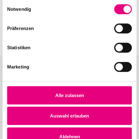
gesammelt haben.
Nationality: USA
Einwilligungsauswahl
Notwendig
Old Fire Station Mannheim: Brückenstraße
2,
Mannheim
Präferenzen
Event Series: Snarky
Puppy
Statistiken
Marketing
Become a friend!
Join the Enjoy Jazz and receive exclusive information about the
Alle zulassen
festival.
Become a member
Auswahl erlauben
Ablehnen