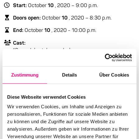
Start:
October
10
, 2020 – 9:00 p.m.
Doors open:
October
10
, 2020 – 8:30 p.m.
End:
October
10
, 2020 - 10:00 p.m.
Cast:
“Sona Jobarteh: vocals, kora
Sidiki Jobarteh: balafon
Eric Appapoulay: guitar, vocals
Mamadou Sarr: percussion, vocals
Zustimmung
Details
Über Cookies
Andi McLean: bass, vocals
Westley Joseph: drums, vocals”
Diese Webseite verwendet Cookies
Advance ticket price: €25
Wir verwenden Cookies, um Inhalte und Anzeigen zu
personalisieren, Funktionen für soziale Medien anbieten
Box office: €30
zu können und die Zugriffe auf unsere Website zu
Nationality: West Africa
analysieren. Außerdem geben wir Informationen zu Ihrer
Verwendung unserer Website an unsere Partner für