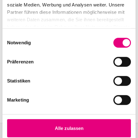
Old Fire Station Mannheim: Brückenstraße
2,
soziale Medien, Werbung und Analysen weiter. Unsere
Mannheim
Partner führen diese Informationen möglicherweise mit
Event Series: Sona
Jobarteh
weiteren Daten zusammen, die Sie ihnen bereitgestellt
haben oder die sie im Rahmen Ihrer Nutzung der Dienste
gesammelt haben.
Einwilligungsauswahl
Notwendig
Präferenzen
Statistiken
Marketing
Alle zulassen